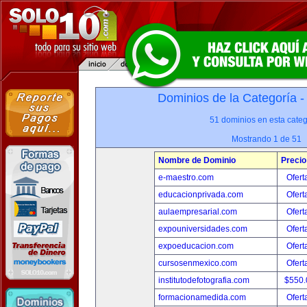
Dominios de la Categoría 
51 dominios en esta categ
Mostrando 1 de 51
Nombre de Dominio
Precio
e-maestro.com
Ofert
educacionprivada.com
Ofert
aulaempresarial.com
Ofert
expouniversidades.com
Ofert
expoeducacion.com
Ofert
cursosenmexico.com
Ofert
institutodefotografia.com
$550
formacionamedida.com
Ofert