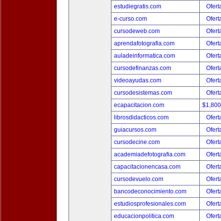
estudiegratis.com
Ofert
e-curso.com
Ofert
cursodeweb.com
Ofert
aprendafotografia.com
Ofert
auladeinformatica.com
Ofert
cursodefinanzas.com
Ofert
videoayudas.com
Ofert
cursodesistemas.com
Ofert
ecapacitacion.com
$1,80
librosdidacticos.com
Ofert
guiacursos.com
Ofert
cursodecine.com
Ofert
academiadefotografia.com
Ofert
capacitacionencasa.com
Ofert
cursodevuelo.com
Ofert
bancodeconocimiento.com
Ofert
estudiosprofesionales.com
Ofert
educacionpolitica.com
Ofert