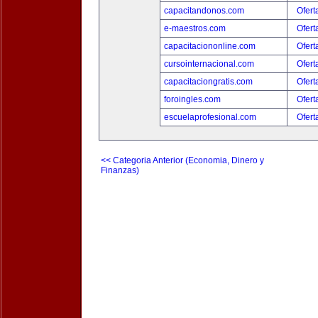
capacitandonos.com
Ofert
e-maestros.com
Ofert
capacitaciononline.com
Ofert
cursointernacional.com
Ofert
capacitaciongratis.com
Ofert
foroingles.com
Ofert
escuelaprofesional.com
Ofert
<< Categoria Anterior (Economia, Dinero y
Finanzas)