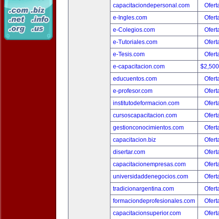
capacitaciondepersonal.com
Ofert
e-Ingles.com
Ofert
e-Colegios.com
Ofert
e-Tutoriales.com
Ofert
e-Tesis.com
Ofert
e-capacitacion.com
$2,50
educuentos.com
Ofert
e-profesor.com
Ofert
institutodeformacion.com
Ofert
cursoscapacitacion.com
Ofert
gestionconocimientos.com
Ofert
capacitacion.biz
Ofert
disertar.com
Ofert
capacitacionempresas.com
Ofert
universidaddenegocios.com
Ofert
tradicionargentina.com
Ofert
formaciondeprofesionales.com
Ofert
capacitacionsuperior.com
Ofert