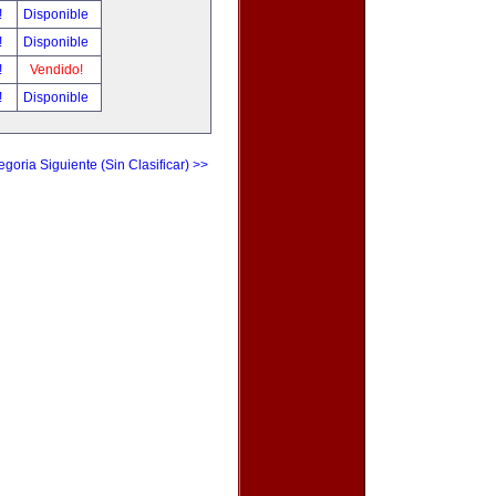
!
Disponible
!
Disponible
!
Vendido!
!
Disponible
egoria Siguiente (Sin Clasificar) >>