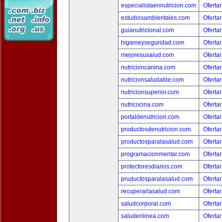
especialistaennutricion.com
Ofertar
estudiosambientales.com
Ofertar
guianutricional.com
Ofertar
higieneyseguridad.com
Ofertar
mejoresusalud.com
Ofertar
nutricioncanina.com
Ofertar
nutricionsaludable.com
Ofertar
nutricionsuperior.com
Ofertar
nutricocina.com
Ofertar
portaldenutricion.com
Ofertar
productosdenutricion.com
Ofertar
productosparalasalud.com
Ofertar
programacionmental.com
Ofertar
protectoresdiarios.com
Ofertar
pruductosparalasalud.com
Ofertar
recuperarlasalud.com
Ofertar
saludcorporal.com
Ofertar
saludenlinea.com
Ofertar