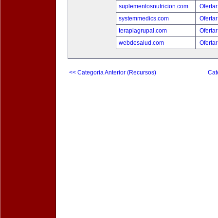
suplementosnutricion.com
Ofertar
systemmedics.com
Ofertar
terapiagrupal.com
Ofertar
webdesalud.com
Ofertar
<< Categoria Anterior (Recursos)
Cat