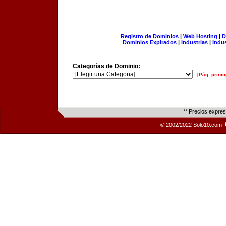
Registro de Dominios
|
Web Hosting
|
D
Dominios Expirados
|
Industrias
|
Indu
Categorías de Dominio:
[Pág. princi
** Precios expre
© 2002/2022 Solo10.com