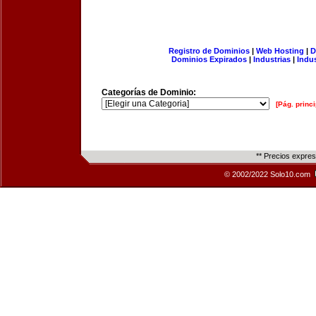
Registro de Dominios
|
Web Hosting
|
D
Dominios Expirados
|
Industrias
|
Indu
Categorías de Dominio:
[Pág. princi
** Precios expre
© 2002/2022 Solo10.com