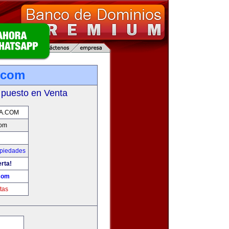
.com
 puesto en Venta
A.COM
com
opiedades
erta!
com
tas