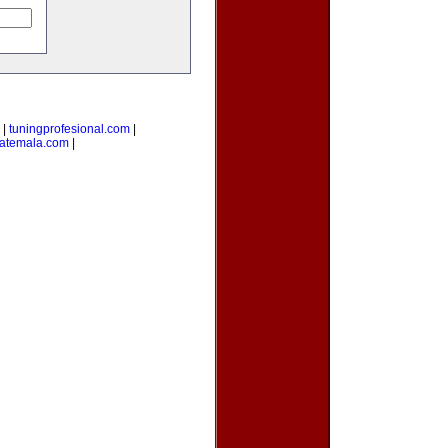
|
tuningprofesional.com
|
atemala.com
|