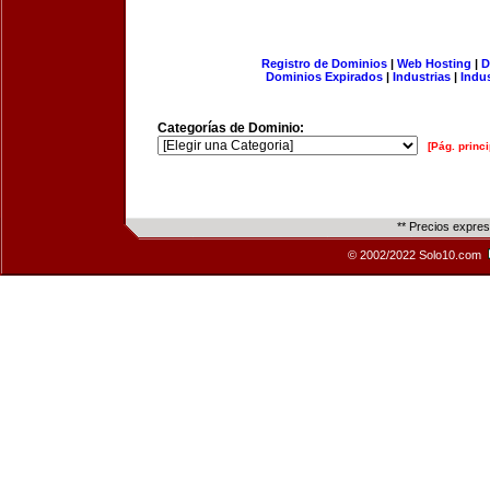
Registro de Dominios
|
Web Hosting
|
D
Dominios Expirados
|
Industrias
|
Indu
Categorías de Dominio:
[Pág. princi
** Precios expre
© 2002/2022 Solo10.com