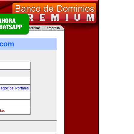
.com
egocios
,
Portales
tas