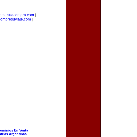
com
|
suacompra.com
|
compresuviaje.com
|
|
ominios En Venta
strias Argentinas