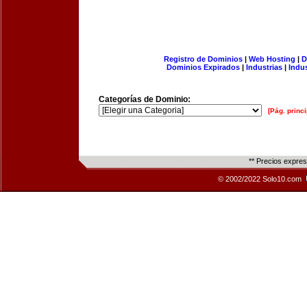
Registro de Dominios
|
Web Hosting
|
D
Dominios Expirados
|
Industrias
|
Indu
Categorías de Dominio:
[Pág. princi
** Precios expre
© 2002/2022 Solo10.com