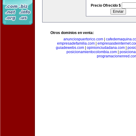
Precio Ofrecido $
Otros dominios en venta:
anunciospuertorico.com
|
cafedemaquina.c
empresadefamilia.com
|
empresasdeinternet.c
guiadewebs.com
|
opinionciudadana.com
|
posi
posicionamientocolombia.com
|
posicion
programacionenred.co