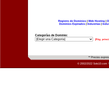
Registro de Dominios
|
Web Hosting
|
D
Dominios Expirados
|
Industrias
|
Indu
Categorías de Dominio:
[Pág. princi
** Precios expre
© 2002/2022 Solo10.com