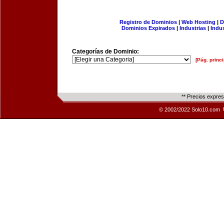
Registro de Dominios
|
Web Hosting
|
D
Dominios Expirados
|
Industrias
|
Indu
Categorías de Dominio:
[Pág. princi
** Precios expre
© 2002/2022 Solo10.com