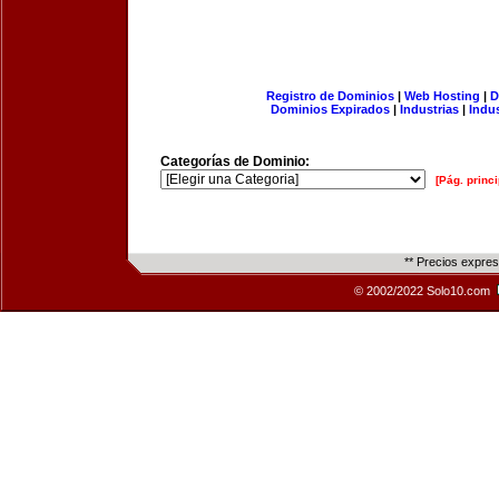
Registro de Dominios
|
Web Hosting
|
D
Dominios Expirados
|
Industrias
|
Indu
Categorías de Dominio:
[Pág. princi
** Precios expre
© 2002/2022 Solo10.com