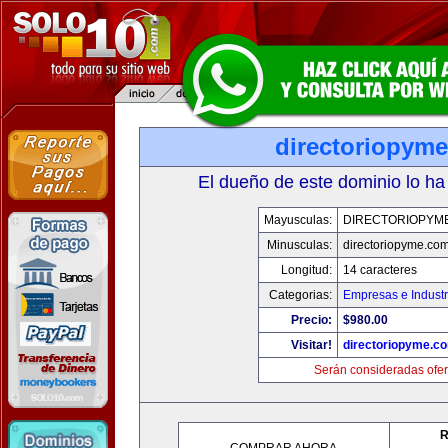
directoriopym
El dueño de este dominio lo ha
Mayusculas:
DIRECTORIOPYM
Minusculas:
directoriopyme.co
Longitud:
14 caracteres
Categorias:
Empresas e Industr
Precio:
$980.00
Visitar!
directoriopyme.c
Serán consideradas ofer
R