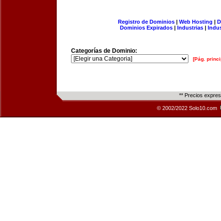
Registro de Dominios
|
Web Hosting
|
D
Dominios Expirados
|
Industrias
|
Indu
Categorías de Dominio:
[Pág. princi
** Precios expre
© 2002/2022 Solo10.com