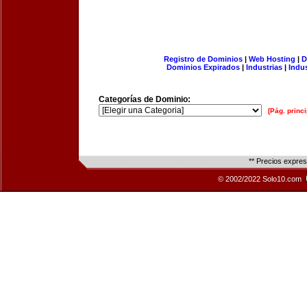
Registro de Dominios
|
Web Hosting
|
D
Dominios Expirados
|
Industrias
|
Indu
Categorías de Dominio:
[Pág. princi
** Precios expre
© 2002/2022 Solo10.com