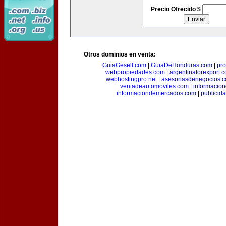
Precio Ofrecido $
Otros dominios en venta:
GuiaGesell.com
|
GuiaDeHonduras.com
|
pr
webpropiedades.com
|
argentinaforexport.
webhostingpro.net
|
asesoriasdenegocios.
ventadeautomoviles.com
|
informacio
informaciondemercados.com
|
publicid