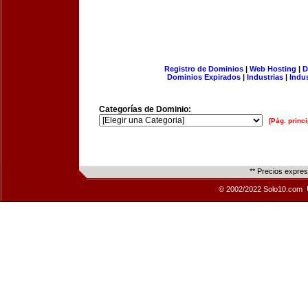
Registro de Dominios
|
Web Hosting
|
D
Dominios Expirados
|
Industrias
|
Indu
Categorías de Dominio:
[Pág. princi
** Precios expre
© 2002/2022 Solo10.com