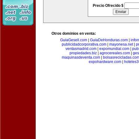
Precio Ofrecido $
Otros dominios en venta:
GuiaGesell.com
|
GuiaDeHonduras.com
|
info
publicidadcorporativa.com
|
mayonesa.net
|
p
ventasmadrid.com
|
expomundial.com
|
pub
propiedades.biz
|
agrocereales.com
|
ges
maquinasdeventa.com
|
bolsasrecicladas.co
expohardware.com
|
hoteles