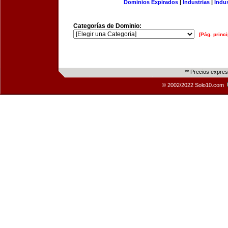
Dominios Expirados
|
Industrias
|
Indu
Categorías de Dominio:
[Pág. princi
** Precios expre
© 2002/2022 Solo10.com