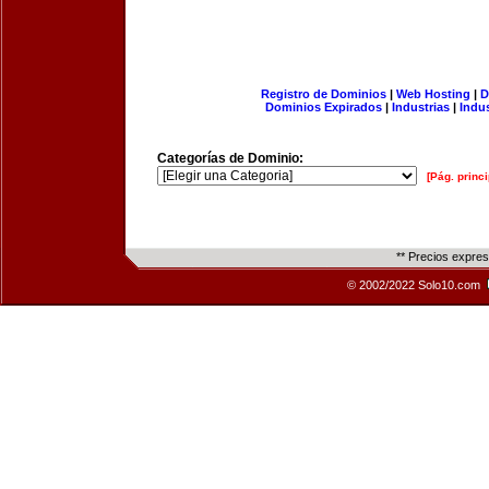
Registro de Dominios
|
Web Hosting
|
D
Dominios Expirados
|
Industrias
|
Indu
Categorías de Dominio:
[Pág. princi
** Precios expre
© 2002/2022 Solo10.com