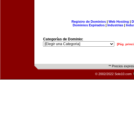
Registro de Dominios
|
Web Hosting
|
D
Dominios Expirados
|
Industrias
|
Indu
Categorías de Dominio:
[Pág. princi
** Precios expre
© 2002/2022 Solo10.com