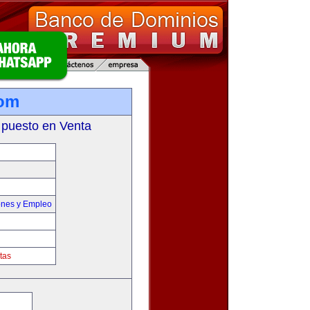
com
 puesto en Venta
ones y Empleo
tas