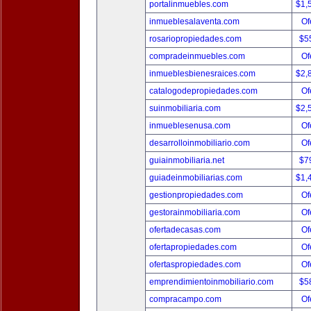
portalinmuebles.com
$1,
inmueblesalaventa.com
Of
rosariopropiedades.com
$5
compradeinmuebles.com
Of
inmueblesbienesraices.com
$2,
catalogodepropiedades.com
Of
suinmobiliaria.com
$2,
inmueblesenusa.com
Of
desarrolloinmobiliario.com
Of
guiainmobiliaria.net
$7
guiadeinmobiliarias.com
$1,
gestionpropiedades.com
Of
gestorainmobiliaria.com
Of
ofertadecasas.com
Of
ofertapropiedades.com
Of
ofertaspropiedades.com
Of
emprendimientoinmobiliario.com
$5
compracampo.com
Of