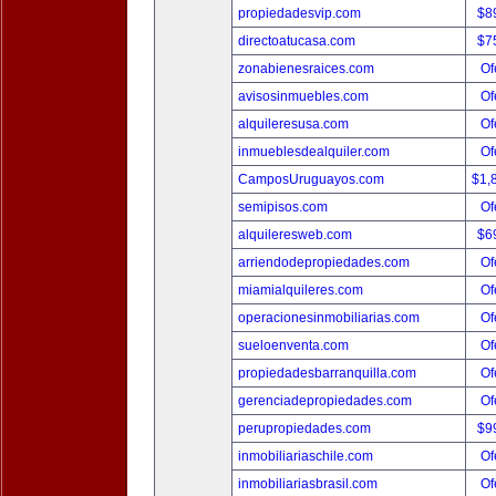
propiedadesvip.com
$8
directoatucasa.com
$7
zonabienesraices.com
Of
avisosinmuebles.com
Of
alquileresusa.com
Of
inmueblesdealquiler.com
Of
CamposUruguayos.com
$1,
semipisos.com
Of
alquileresweb.com
$6
arriendodepropiedades.com
Of
miamialquileres.com
Of
operacionesinmobiliarias.com
Of
sueloenventa.com
Of
propiedadesbarranquilla.com
Of
gerenciadepropiedades.com
Of
perupropiedades.com
$9
inmobiliariaschile.com
Of
inmobiliariasbrasil.com
Of