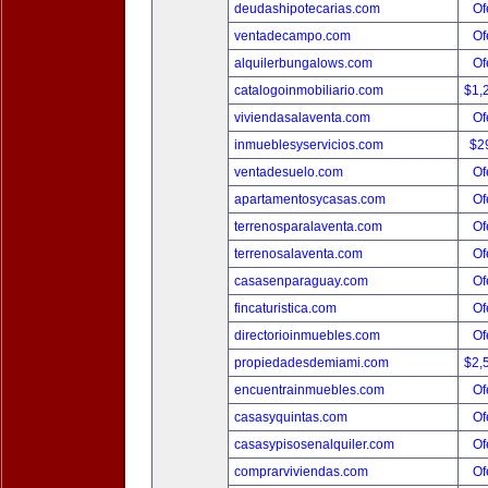
deudashipotecarias.com
Of
ventadecampo.com
Of
alquilerbungalows.com
Of
catalogoinmobiliario.com
$1,
viviendasalaventa.com
Of
inmueblesyservicios.com
$2
ventadesuelo.com
Of
apartamentosycasas.com
Of
terrenosparalaventa.com
Of
terrenosalaventa.com
Of
casasenparaguay.com
Of
fincaturistica.com
Of
directorioinmuebles.com
Of
propiedadesdemiami.com
$2,
encuentrainmuebles.com
Of
casasyquintas.com
Of
casasypisosenalquiler.com
Of
comprarviviendas.com
Of