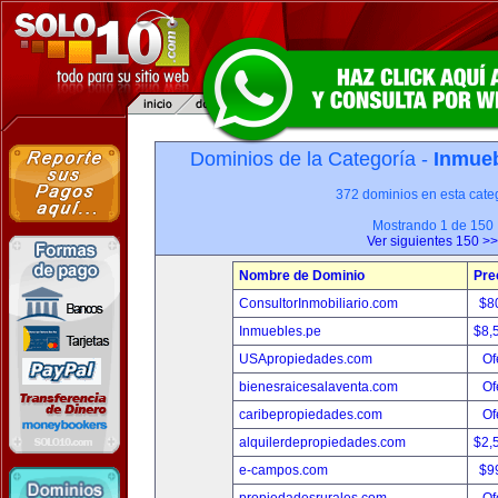
Dominios de la Categoría -
Inmueb
372 dominios en esta categ
Mostrando 1 de 150
Ver siguientes 150 >>
Nombre de Dominio
Pre
ConsultorInmobiliario.com
$8
Inmuebles.pe
$8,
USApropiedades.com
Of
bienesraicesalaventa.com
Of
caribepropiedades.com
Of
alquilerdepropiedades.com
$2,
e-campos.com
$9